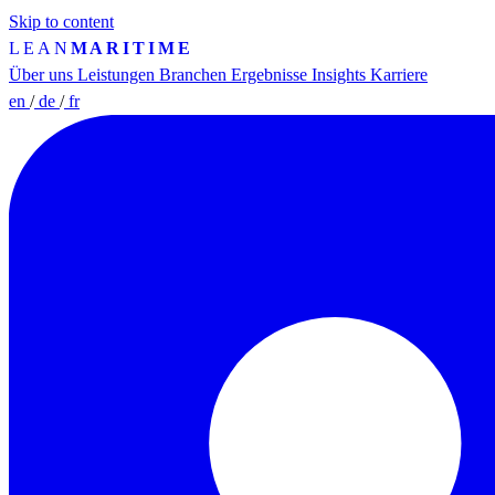
Skip to content
LEAN
MARITIME
Über uns
Leistungen
Branchen
Ergebnisse
Insights
Karriere
en
/
de
/
fr